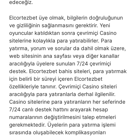
edeceğiz.
Elcortezbet üye olmak, bilgilerin doğruluğunun
ve gizliliğinin sağlanmasını gerektirir. Yeni
oyuncular katıldıktan sonra çevrimiçi Casino
sitelerine kolaylıkla para yatırabilirler. Para
yatırma, yorum ve sorular da dahil olmak üzere,
web sitesinin ana sayfası veya diğer kanallar
aracılığıyla üyelere sunulan 7/24 çevrimiçi
destek. Elcortezbet bahis siteleri, para yatırmak
için belirli bir süreyi içeren Elcortezbet
özellikleriyle tanınır. Çevrimiçi Casino siteleri
aracılığıyla para yatıranlarla derhal ilgilenilir.
Casino sitelerine para yatıranların her seferinde
7/24 canlı destek hattını arayarak hesap
numaralarının değiştirilmesini talep etmeleri
gerekmektedir. Üyelerin para yatırma işlemi
sırasında oluşabilecek komplikasyonları