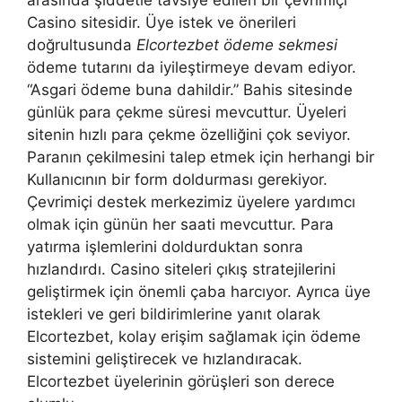
arasında şiddetle tavsiye edilen bir çevrimiçi
Casino sitesidir. Üye istek ve önerileri
doğrultusunda
Elcortezbet ödeme sekmesi
ödeme tutarını da iyileştirmeye devam ediyor.
“Asgari ödeme buna dahildir.” Bahis sitesinde
günlük para çekme süresi mevcuttur. Üyeleri
sitenin hızlı para çekme özelliğini çok seviyor.
Paranın çekilmesini talep etmek için herhangi bir
Kullanıcının bir form doldurması gerekiyor.
Çevrimiçi destek merkezimiz üyelere yardımcı
olmak için günün her saati mevcuttur. Para
yatırma işlemlerini doldurduktan sonra
hızlandırdı. Casino siteleri çıkış stratejilerini
geliştirmek için önemli çaba harcıyor. Ayrıca üye
istekleri ve geri bildirimlerine yanıt olarak
Elcortezbet, kolay erişim sağlamak için ödeme
sistemini geliştirecek ve hızlandıracak.
Elcortezbet üyelerinin görüşleri son derece