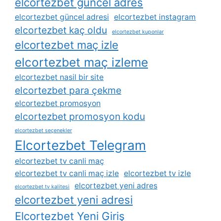
elcortezbet güncel adres
elcortezbet güncel adresi
elcortezbet instagram
elcortezbet kaç oldu
elcortezbet kuponlar
elcortezbet maç izle
elcortezbet maç izleme
elcortezbet nasil bir site
elcortezbet para çekme
elcortezbet promosyon
elcortezbet promosyon kodu
elcortezbet seçenekler
Elcortezbet Telegram
elcortezbet tv canli maç
elcortezbet tv canli maç izle
elcortezbet tv izle
elcortezbet yeni adres
elcortezbet tv kalitesi
elcortezbet yeni adresi
Elcortezbet Yeni Giriş