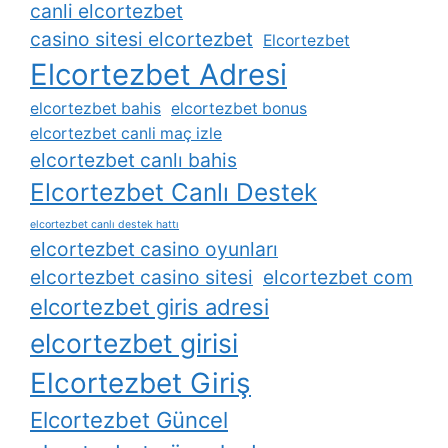
canli elcortezbet
casino sitesi elcortezbet
Elcortezbet
Elcortezbet Adresi
elcortezbet bahis
elcortezbet bonus
elcortezbet canli maç izle
elcortezbet canlı bahis
Elcortezbet Canlı Destek
elcortezbet canlı destek hattı
elcortezbet casino oyunları
elcortezbet casino sitesi
elcortezbet com
elcortezbet giris adresi
elcortezbet girisi
Elcortezbet Giriş
Elcortezbet Güncel