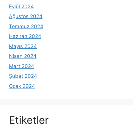
Eylül 2024
Ağustos 2024
Temmuz 2024
Haziran 2024
Mayıs 2024
Nisan 2024
Mart 2024
Şubat 2024
Ocak 2024
Etiketler