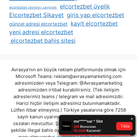
elcortezbet üyelik
elcortezbet çevrimiçi saygınlık
Elcortezbet Şikayet
giris yap elcortezbet
kayit elcortezbet
güncel adresi elcortezbet
yeni adresi elcortezbet
elcortezbet bahis sitesi
Avrasya'nın en büyük reklam platformunda olmak için
Microsoft Teams:
reklam@avrasyamarketing.com
adresimizden veya Telegram: @Avrasyamarketing
adresimizden irtibat kurabilirsiniz. (Tek iletişim
adreslerimiz teams / telegram ve mail adresimizdir.
Harici hiçbir iletişim adresimiz bulunmamaktadır.
Lütfen itibar etmeyiniz.) Türkiye yasalarına göre 7258
sayılı kanun uyarınca yasa dışı bahis oynamanın
cezaları mevcuttur. Şu an bulunduğunuz site hiç bir
şekilde illegal bahis oyunları oynatmıyor ve oynamaya
aracı olmuyordur.
nycbahis
|
betbull
|
betigma
|