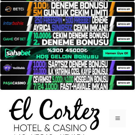
İçeriğe
atla
Menü