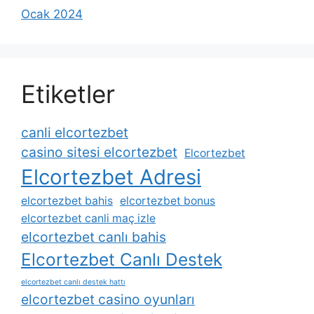
Ocak 2024
Etiketler
canli elcortezbet
casino sitesi elcortezbet
Elcortezbet
Elcortezbet Adresi
elcortezbet bahis
elcortezbet bonus
elcortezbet canli maç izle
elcortezbet canlı bahis
Elcortezbet Canlı Destek
elcortezbet canlı destek hattı
elcortezbet casino oyunları