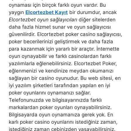
oynaması için birçok farklı oyun vardır. Bu
yaygın
Elcortezbet Kayıt
bir durumdur, ancak
Elcortezbet oyun sağlayıcıları
diğer sitelerden
daha fazla hizmet sunar ve oyun sağlayıcısı
güvenilirdir. Elcortezbet poker casino sağlayıcısı,
poker becerilerinizi geliştirmek ve daha fazla
para kazanmak için yararlı bir araçtır. İnternette
oyun oynayabilir ve farklı casinolardan farklı
yazılımlarla eğlenebilirsiniz. Elcortezbet Poker,
eğlenmenizi ve kendinize meydan okumanızı
sağlayan bir casino oyunudur. Bu web sitesi, en
iyi yazılım şirketleri tarafından yapılan en iyi
poker oyunlarını oynamanızı sağlar.
Telefonunuzda ve bilgisayarınızda farklı
markalardan poker oyunları oynayabilirsiniz.
Bilgisayarda oyun oynamanıza gerek yok. En
karlı poker casino oyunlarını istediğiniz zaman,
istediğiniz zaman cebinizden yaşayabilirsiniz.