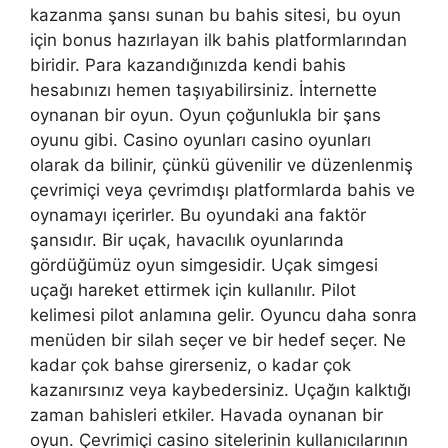
kazanma şansı sunan bu bahis sitesi, bu oyun
için bonus hazırlayan ilk bahis platformlarından
biridir. Para kazandığınızda kendi bahis
hesabınızı hemen taşıyabilirsiniz. İnternette
oynanan bir oyun. Oyun çoğunlukla bir şans
oyunu gibi. Casino oyunları casino oyunları
olarak da bilinir, çünkü güvenilir ve düzenlenmiş
çevrimiçi veya çevrimdışı platformlarda bahis ve
oynamayı içerirler. Bu oyundaki ana faktör
şansıdır. Bir uçak, havacılık oyunlarında
gördüğümüz oyun simgesidir. Uçak simgesi
uçağı hareket ettirmek için kullanılır. Pilot
kelimesi pilot anlamına gelir. Oyuncu daha sonra
menüden bir silah seçer ve bir hedef seçer. Ne
kadar çok bahse girerseniz, o kadar çok
kazanırsınız veya kaybedersiniz. Uçağın kalktığı
zaman bahisleri etkiler. Havada oynanan bir
oyun. Çevrimiçi casino sitelerinin kullanıcılarının