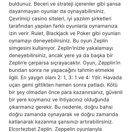
buldunuz. Beceri ve strateji içerenler gibi şansa
dayanmayan oyunlar da oynayabilirsiniz.
Çevrimiçi casino siteleri, iyi yazılım şirketleri
tarafından yapılan farklı oyunlarla oynamanıza
izin verir. Rulet, Blackjack ve Poker gibi oyunları
oynamayı deneyebilirsiniz. Bu oyun Zeplin
simgesini kullanıyor. Zeplin’inizle yakalamayı
deneyebilirsiniz, ancak yere ya da başka bir
Zeplin’e çarparsa sıçrayacaktır. Oyun, Zepplin’in
bundan sonra ne yapacağını tahmin etmekle
ilgili. En yaygın olanı 2: 1, 3: 1 ve 4: 1’dir. Havada
uçan gemi gittikten hemen sonra patladı. Kötü
bir şey olmadan önce para kazanırsanız, güvenli
bir yere koymanız ve ihtiyacınız olduğunda
çıkarmanız gerekir. Bu nedenle, doğru bahsi
doğru zamanda oynayarak ve doğru zamanda
katlanarak kazanma şansınızı artırabilirsiniz.
Elcortezbet Zeplin. Zeppelin oyunlarıyla