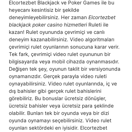
Elcortezbet Blackjack ve Poker Games ile bu
heyecanı kesintisiz bir şekilde
deneyimleyebilirsiniz. Her zaman
Elcortezbet
blackjack poker casino hizmetleri
Ruleti ile
kazan! Rulet oyununda çevrimiçi ve canlı
deneyim kazanabilirsiniz. Video algoritmaları
çevrimiçi rulet oyunlarının sonucuna karar verir.
Tek fark, çevrimiçi video rulet oyununun bir
bilgisayarda veya mobil cihazda oynanmasıdır.
Değişen tek şey, oyunun taklit bir versiyonunda
oynamanızdır. Gerçek parayla video ruleti
oynayabilirsiniz. Video rulet oyunlarında, iç ve
dış bahisler gibi gerçek rulet bahislerini
görebiliriz. Bu bonuslar ücretsiz dönüşler,
ücretsiz bahisler veya ücretsiz para şeklinde
olabilir. Bunları tek bir oyunda veya bir dizi
oyunda oynamayı seçebilirsiniz. Video rulet
oyunları sektördeki en iyisidir. Elcortezbet