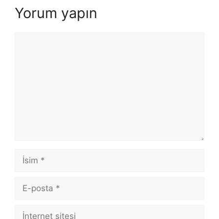
Yorum yapın
Yorum
İsim
E-
posta
İnternet