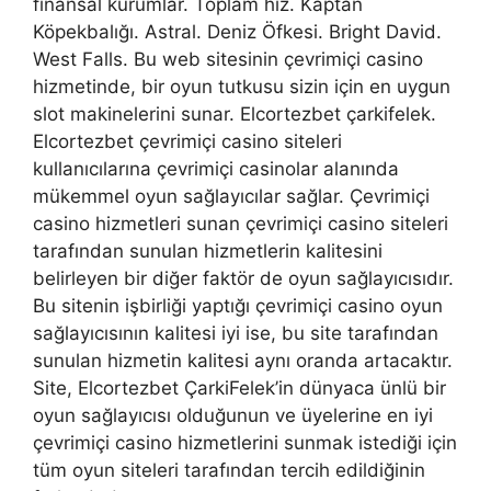
finansal kurumlar. Toplam hız. Kaptan
Köpekbalığı. Astral. Deniz Öfkesi. Bright David.
West Falls. Bu web sitesinin çevrimiçi casino
hizmetinde, bir oyun tutkusu sizin için en uygun
slot makinelerini sunar. Elcortezbet çarkifelek.
Elcortezbet çevrimiçi casino siteleri
kullanıcılarına çevrimiçi casinolar alanında
mükemmel oyun sağlayıcılar sağlar. Çevrimiçi
casino hizmetleri sunan çevrimiçi casino siteleri
tarafından sunulan hizmetlerin kalitesini
belirleyen bir diğer faktör de oyun sağlayıcısıdır.
Bu sitenin işbirliği yaptığı çevrimiçi casino oyun
sağlayıcısının kalitesi iyi ise, bu site tarafından
sunulan hizmetin kalitesi aynı oranda artacaktır.
Site, Elcortezbet ÇarkiFelek’in dünyaca ünlü bir
oyun sağlayıcısı olduğunun ve üyelerine en iyi
çevrimiçi casino hizmetlerini sunmak istediği için
tüm oyun siteleri tarafından tercih edildiğinin