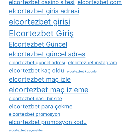
elcortezbet casino sitesi
elcortezbet com
elcortezbet giris adresi
elcortezbet girisi
Elcortezbet Giriş
Elcortezbet Güncel
elcortezbet güncel adres
elcortezbet güncel adresi
elcortezbet instagram
elcortezbet kaç oldu
elcortezbet kuponlar
elcortezbet maç izle
elcortezbet maç izleme
elcortezbet nasil bir site
elcortezbet para çekme
elcortezbet promosyon
elcortezbet promosyon kodu
elcortezbet seçenekler