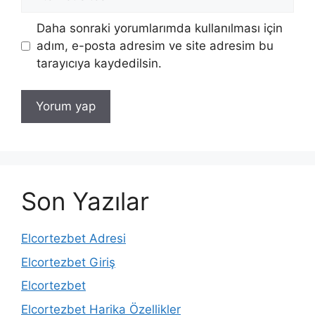
sitesi
Daha sonraki yorumlarımda kullanılması için
adım, e-posta adresim ve site adresim bu
tarayıcıya kaydedilsin.
Son Yazılar
Elcortezbet Adresi
Elcortezbet Giriş
Elcortezbet
Elcortezbet Harika Özellikler