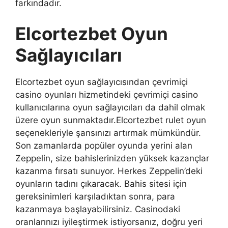
farkındadır.
Elcortezbet Oyun
Sağlayıcıları
Elcortezbet oyun sağlayıcısından çevrimiçi
casino oyunları hizmetindeki çevrimiçi casino
kullanıcılarına oyun sağlayıcıları da dahil olmak
üzere oyun sunmaktadır.Elcortezbet rulet oyun
seçenekleriyle şansınızı artırmak mümkündür.
Son zamanlarda popüler oyunda yerini alan
Zeppelin, size bahislerinizden yüksek kazançlar
kazanma fırsatı sunuyor. Herkes Zeppelin’deki
oyunların tadını çıkaracak. Bahis sitesi için
gereksinimleri karşıladıktan sonra, para
kazanmaya başlayabilirsiniz. Casinodaki
oranlarınızı iyileştirmek istiyorsanız, doğru yeri