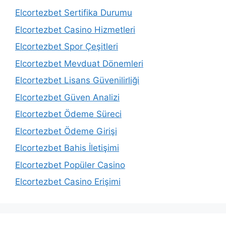
Elcortezbet Sertifika Durumu
Elcortezbet Casino Hizmetleri
Elcortezbet Spor Çeşitleri
Elcortezbet Mevduat Dönemleri
Elcortezbet Lisans Güvenilirliği
Elcortezbet Güven Analizi
Elcortezbet Ödeme Süreci
Elcortezbet Ödeme Girişi
Elcortezbet Bahis İletişimi
Elcortezbet Popüler Casino
Elcortezbet Casino Erişimi