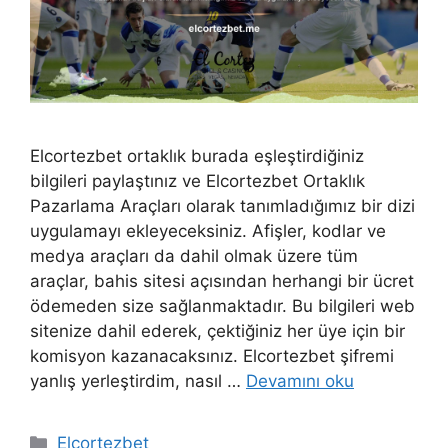
Elcortezbet ortaklık burada eşleştirdiğiniz
bilgileri paylaştınız ve Elcortezbet Ortaklık
Pazarlama Araçları olarak tanımladığımız bir dizi
uygulamayı ekleyeceksiniz. Afişler, kodlar ve
medya araçları da dahil olmak üzere tüm
araçlar, bahis sitesi açısından herhangi bir ücret
ödemeden size sağlanmaktadır. Bu bilgileri web
sitenize dahil ederek, çektiğiniz her üye için bir
komisyon kazanacaksınız. Elcortezbet şifremi
yanlış yerleştirdim, nasıl …
Devamını oku
Kategoriler
Elcortezbet