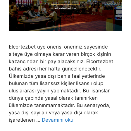
Elcortezbet üye önerisi öneriniz sayesinde
siteye üye olmaya karar veren birçok kişinin
kazancından bir pay alacaksınız. Elcortezbet
bahis adresi her hafta güncellenecektir.
Ülkemizde yasa dışı bahis faaliyetlerinde
bulunan tüm lisanssız kişiler lisanslı olup
uluslararası yayın yapmaktadır. Bu lisanslar
dünya çapında yasal olarak tanınırken
ülkemizde tanınmamaktadır. Bu senaryoda,
yasa dışı sayılan veya yasa dışı olarak
işaretlenen …
Devamını oku