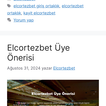
Etiketler
elcortezbet giriş ortaklık
,
elcortezbet
ortaklık
,
kayit elcortezbet
Yorum yap
Elcortezbet Üye
Önerisi
Ağustos 31, 2024
yazar
Elcortezbet