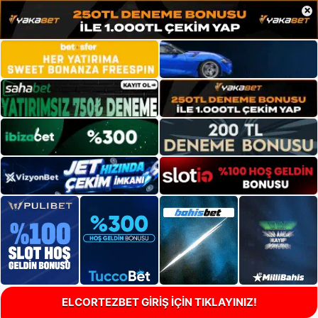
×
ELCORTEZBET GİRİŞ İÇİN TIKLAYINIZ!