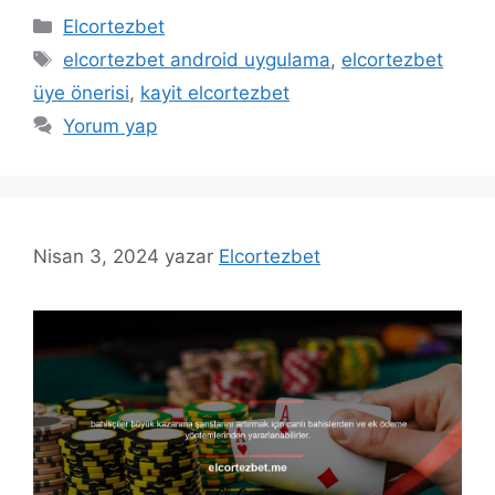
Kategoriler
Elcortezbet
Etiketler
elcortezbet android uygulama
,
elcortezbet
üye önerisi
,
kayit elcortezbet
Yorum yap
Nisan 3, 2024
yazar
Elcortezbet