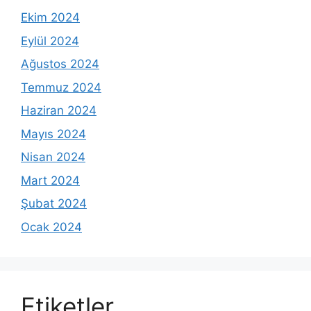
Ekim 2024
Eylül 2024
Ağustos 2024
Temmuz 2024
Haziran 2024
Mayıs 2024
Nisan 2024
Mart 2024
Şubat 2024
Ocak 2024
Etiketler