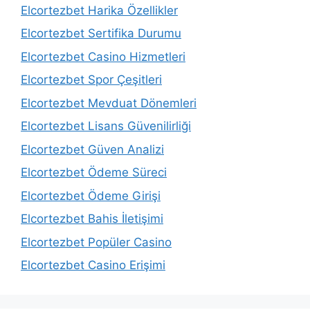
Elcortezbet Harika Özellikler
Elcortezbet Sertifika Durumu
Elcortezbet Casino Hizmetleri
Elcortezbet Spor Çeşitleri
Elcortezbet Mevduat Dönemleri
Elcortezbet Lisans Güvenilirliği
Elcortezbet Güven Analizi
Elcortezbet Ödeme Süreci
Elcortezbet Ödeme Girişi
Elcortezbet Bahis İletişimi
Elcortezbet Popüler Casino
Elcortezbet Casino Erişimi