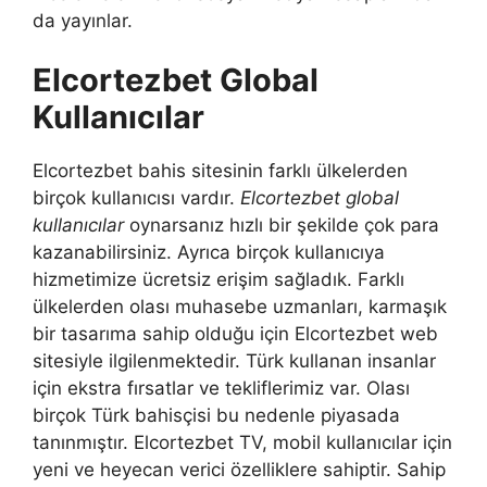
da yayınlar.
Elcortezbet Global
Kullanıcılar
Elcortezbet bahis sitesinin farklı ülkelerden
birçok kullanıcısı vardır.
Elcortezbet global
kullanıcılar
oynarsanız hızlı bir şekilde çok para
kazanabilirsiniz. Ayrıca birçok kullanıcıya
hizmetimize ücretsiz erişim sağladık. Farklı
ülkelerden olası muhasebe uzmanları, karmaşık
bir tasarıma sahip olduğu için Elcortezbet web
sitesiyle ilgilenmektedir. Türk kullanan insanlar
için ekstra fırsatlar ve tekliflerimiz var. Olası
birçok Türk bahisçisi bu nedenle piyasada
tanınmıştır. Elcortezbet TV, mobil kullanıcılar için
yeni ve heyecan verici özelliklere sahiptir. Sahip