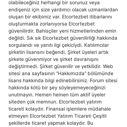
olabileceğiniz herhangi bir sorunuz veya
endişeniz için size yardımcı olacak uzmanlardan
oluşan bir ekibimiz var. Elcortezbet itibarlarını
oluşturmakta zorlanıyorsa Elcortezbet
güvenilirdir. Bahisçiler yeni hizmetlerinden emin
değildi. Sık sık Elcortezbet güvenilirliği hakkında
sorgulandı ve yanıtı ilgi çekiciydi. Katılımcılar
şirketin lisansını beğendi. Şirket üyeleri artık
şirkete güvenmiyor ve şirket davranışını
değiştirmedi. Şirket güvenilir ve yetkilidir. Web
sitesi ana sayfasının “Hakkımızda” bölümünde
lisans hakkında bilgi edinebilirsiniz. Forum sitesi
hakkında kötü bir şey söyleyemeyeceğinizi
unutmayın. Hemen hemen tüm aktif üyeler
siteden çok memnun. Elcortezbet yatırım
ticareti kolaydır. Finansal işlemlere müdahale
etmeyen Elcortezbet Yatırım Ticareti Çeşitli
şekillerde ticaret yapmak kolaydır. Bu