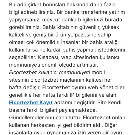
Burada şirket bonusları hakkında daha fazla
bilgi edinebilirsiniz. Bir banka transferine yatırım
yapıyorsanız, mevcut banka bilgilerinizi burada
görebilirsiniz. Bahis kitabının güvenilir, yüksek
kaliteli ve geniş bir ürün yelpazesine sahip
olması çok önemlidir. İnsanlar bir bahis aralığı
kullanırlarsa ne kadar bahis yapmak istediklerini
seçebilirler. Kısacası, web sitesinden kullanıcı
memnuniyeti önemli ölçüde artmıştır.
Elcortezbet kullanıcı memnuniyeti
mobil
sitesinin Elcortezbet maçlarının kalitesi her
hafta değişir. Elcortezbet oyunu web yöneticileri
genellikle her hafta farklı IP bilgilerini ve alan
Elcortezbet Kayıt
adlarını değiştirir. Site kendi
başına farklı bilgileri paylaşmaktadır.
Güncellemeler onu canlı tuttu. Elcortezbet onları
kullanan herkesten iyi geri bildirim aldı. Diğer
insanlarla oyun oynamanıza izin veren bir oyun