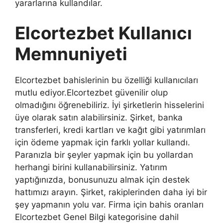
yararlarına kullandılar.
Elcortezbet Kullanıcı
Memnuniyeti
Elcortezbet bahislerinin bu özelliği kullanıcıları
mutlu ediyor.Elcortezbet güvenilir olup
olmadığını öğrenebiliriz. İyi şirketlerin hisselerini
üye olarak satın alabilirsiniz. Şirket, banka
transferleri, kredi kartları ve kağıt gibi yatırımları
için ödeme yapmak için farklı yollar kullandı.
Paranızla bir şeyler yapmak için bu yollardan
herhangi birini kullanabilirsiniz. Yatırım
yaptığınızda, bonusunuzu almak için destek
hattımızı arayın. Şirket, rakiplerinden daha iyi bir
şey yapmanın yolu var. Firma için bahis oranları
Elcortezbet Genel Bilgi kategorisine dahil