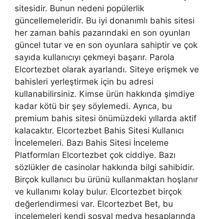
sitesidir. Bunun nedeni popülerlik
güncellemeleridir. Bu iyi donanımlı bahis sitesi
her zaman bahis pazarındaki en son oyunları
güncel tutar ve en son oyunlara sahiptir ve çok
sayıda kullanıcıyı çekmeyi başarır. Parola
Elcortezbet olarak ayarlandı. Siteye erişmek ve
bahisleri yerleştirmek için bu adresi
kullanabilirsiniz. Kimse ürün hakkında şimdiye
kadar kötü bir şey söylemedi. Ayrıca, bu
premium bahis sitesi önümüzdeki yıllarda aktif
kalacaktır. Elcortezbet Bahis Sitesi Kullanıcı
İncelemeleri. Bazı Bahis Sitesi İnceleme
Platformları Elcortezbet çok ciddiye. Bazı
sözlükler de casinolar hakkında bilgi sahibidir.
Birçok kullanıcı bu ürünü kullanmaktan hoşlanır
ve kullanımı kolay bulur. Elcortezbet birçok
değerlendirmesi var. Elcortezbet Bet, bu
incelemeleri kendi sosyal medya hesaplarında