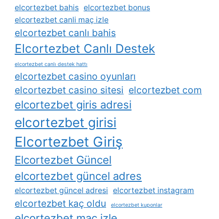
elcortezbet bahis
elcortezbet bonus
elcortezbet canli maç izle
elcortezbet canlı bahis
Elcortezbet Canlı Destek
elcortezbet canlı destek hattı
elcortezbet casino oyunları
elcortezbet casino sitesi
elcortezbet com
elcortezbet giris adresi
elcortezbet girisi
Elcortezbet Giriş
Elcortezbet Güncel
elcortezbet güncel adres
elcortezbet güncel adresi
elcortezbet instagram
elcortezbet kaç oldu
elcortezbet kuponlar
elcortezbet maç izle