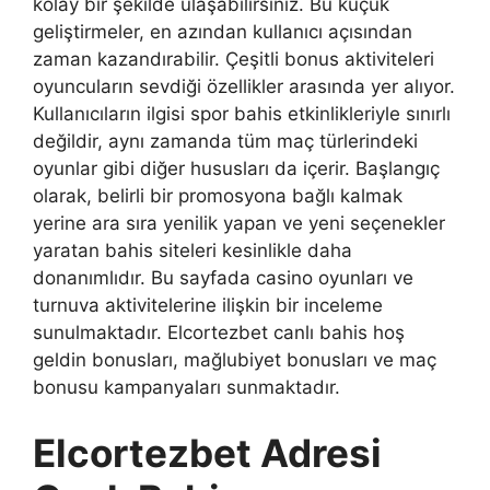
kolay bir şekilde ulaşabilirsiniz. Bu küçük
geliştirmeler, en azından kullanıcı açısından
zaman kazandırabilir. Çeşitli bonus aktiviteleri
oyuncuların sevdiği özellikler arasında yer alıyor.
Kullanıcıların ilgisi spor bahis etkinlikleriyle sınırlı
değildir, aynı zamanda tüm maç türlerindeki
oyunlar gibi diğer hususları da içerir. Başlangıç ​​
olarak, belirli bir promosyona bağlı kalmak
yerine ara sıra yenilik yapan ve yeni seçenekler
yaratan bahis siteleri kesinlikle daha
donanımlıdır. Bu sayfada casino oyunları ve
turnuva aktivitelerine ilişkin bir inceleme
sunulmaktadır. Elcortezbet canlı bahis hoş
geldin bonusları, mağlubiyet bonusları ve maç
bonusu kampanyaları sunmaktadır.
Elcortezbet Adresi