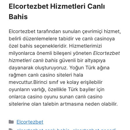
Elcortezbet Hizmetleri Canlı
Bahis
Elcortezbet tarafından sunulan çevrimiçi hizmet,
belirli düzenlemelere tabidir ve canlı casinoya
özel bahis seçenekleridir. Hizmetlerimizi
milyonlarca önemli bileşeni yöneten
Elcortezbet
hizmetleri canlı bahis
güvenli bir altyapıya
dayanarak oluşturuyoruz. Yoğun Türk ağına
rağmen canlı casino siteleri hala
mevcuttur.Birinci sınıf ve kolay erişilebilir
oyunların varlığı, özellikle Türk bayiler için
onlarca casino oyunu sunan canlı casino
sitelerine olan talebin artmasına neden olabilir.
Kategoriler
Elcortezbet
Etiketler