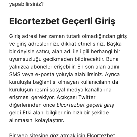
yapabilirsiniz?
Elcortezbet Geçerli Giriş
Giriş adresi her zaman tutarlı olmadığından giriş
ve giriş adreslerinize dikkat etmelisiniz. Başka
bir deyişle satıcı, alan adı ile ilgili herhangi bir
uyumsuzluğu gecikmeden bildirecektir. Buna
yalnızca aboneler erişebilir. En son alan adını
SMS veya e-posta yoluyla alabilirsiniz. Ayrıca
kuruluşla bağlantısı olmayan kullanıcıların da
kuruluşun resmi sosyal medya kanallarına
erişmesi gerekiyor. Açıkçası Twitter
diğerlerinden önce
Elcortezbet geçerli giriş
geldi.Etki alanı bilgilerinin hızlı bir şekilde
alınmasını kolaylaştırır.
Bir web sitesine göz atmak için Elcortezbet