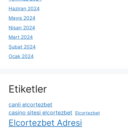
Haziran 2024
Mayıs 2024
Nisan 2024
Mart 2024
Şubat 2024
Ocak 2024
Etiketler
canli elcortezbet
casino sitesi elcortezbet
Elcortezbet
Elcortezbet Adresi