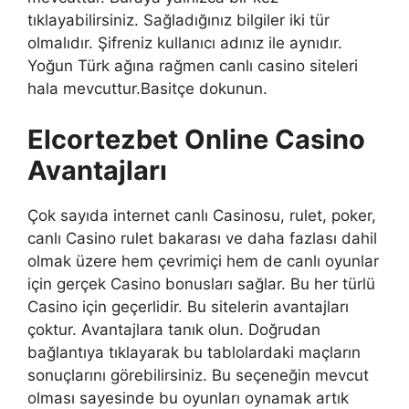
tıklayabilirsiniz. Sağladığınız bilgiler iki tür
olmalıdır. Şifreniz kullanıcı adınız ile aynıdır.
Yoğun Türk ağına rağmen canlı casino siteleri
hala mevcuttur.Basitçe dokunun.
Elcortezbet Online Casino
Avantajları
Çok sayıda internet canlı Casinosu, rulet, poker,
canlı Casino rulet bakarası ve daha fazlası dahil
olmak üzere hem çevrimiçi hem de canlı oyunlar
için gerçek Casino bonusları sağlar. Bu her türlü
Casino için geçerlidir. Bu sitelerin avantajları
çoktur. Avantajlara tanık olun. Doğrudan
bağlantıya tıklayarak bu tablolardaki maçların
sonuçlarını görebilirsiniz. Bu seçeneğin mevcut
olması sayesinde bu oyunları oynamak artık