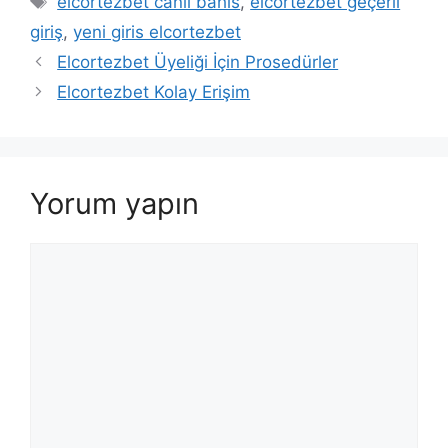
elcortezbet canlı bahis
,
elcortezbet geçerli
giriş
,
yeni giris elcortezbet
Elcortezbet Üyeliği İçin Prosedürler
Elcortezbet Kolay Erişim
Yorum yapın
Yorum