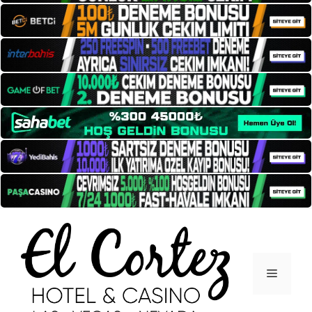
İçeriğe
atla
Menü