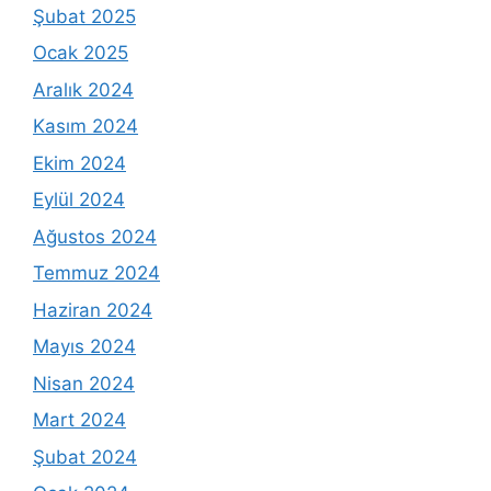
Şubat 2025
Ocak 2025
Aralık 2024
Kasım 2024
Ekim 2024
Eylül 2024
Ağustos 2024
Temmuz 2024
Haziran 2024
Mayıs 2024
Nisan 2024
Mart 2024
Şubat 2024