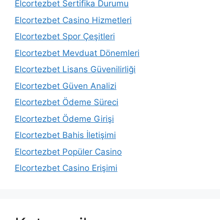
Elcortezbet Sertifika Durumu
Elcortezbet Casino Hizmetleri
Elcortezbet Spor Çeşitleri
Elcortezbet Mevduat Dönemleri
Elcortezbet Lisans Güvenilirliği
Elcortezbet Güven Analizi
Elcortezbet Ödeme Süreci
Elcortezbet Ödeme Girişi
Elcortezbet Bahis İletişimi
Elcortezbet Popüler Casino
Elcortezbet Casino Erişimi