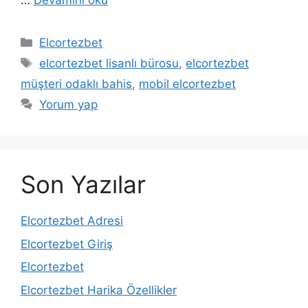
…
Devamını oku
Kategoriler
Elcortezbet
Etiketler
elcortezbet lisanlı bürosu
,
elcortezbet
müşteri odaklı bahis
,
mobil elcortezbet
Yorum yap
Son Yazılar
Elcortezbet Adresi
Elcortezbet Giriş
Elcortezbet
Elcortezbet Harika Özellikler