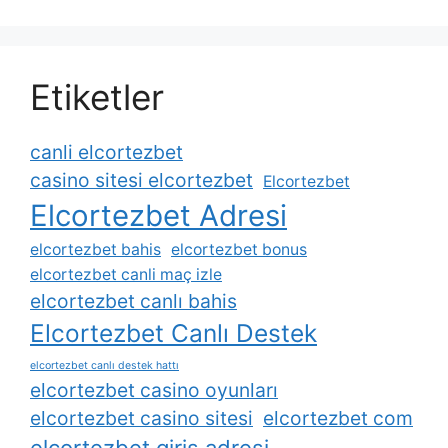
Etiketler
canli elcortezbet
casino sitesi elcortezbet
Elcortezbet
Elcortezbet Adresi
elcortezbet bahis
elcortezbet bonus
elcortezbet canli maç izle
elcortezbet canlı bahis
Elcortezbet Canlı Destek
elcortezbet canlı destek hattı
elcortezbet casino oyunları
elcortezbet casino sitesi
elcortezbet com