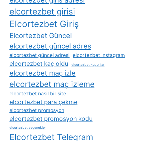
elcortezbet giris adresi
elcortezbet girisi
Elcortezbet Giriş
Elcortezbet Güncel
elcortezbet güncel adres
elcortezbet güncel adresi
elcortezbet instagram
elcortezbet kaç oldu
elcortezbet kuponlar
elcortezbet maç izle
elcortezbet maç izleme
elcortezbet nasil bir site
elcortezbet para çekme
elcortezbet promosyon
elcortezbet promosyon kodu
elcortezbet seçenekler
Elcortezbet Telegram