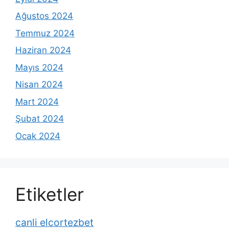
Ağustos 2024
Temmuz 2024
Haziran 2024
Mayıs 2024
Nisan 2024
Mart 2024
Şubat 2024
Ocak 2024
Etiketler
canli elcortezbet