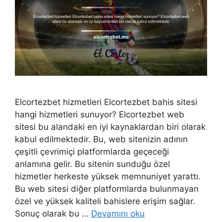
Elcortezbet hizmetleri Elcortezbet bahis sitesi
hangi hizmetleri sunuyor? Elcortezbet web
sitesi bu alandaki en iyi kaynaklardan biri olarak
kabul edilmektedir. Bu, web sitenizin adının
çeşitli çevrimiçi platformlarda geçeceği
anlamına gelir. Bu sitenin sunduğu özel
hizmetler herkeste yüksek memnuniyet yarattı.
Bu web sitesi diğer platformlarda bulunmayan
özel ve yüksek kaliteli bahislere erişim sağlar.
Sonuç olarak bu …
Devamını oku