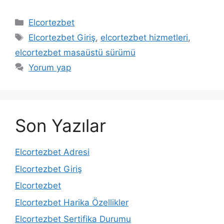
Kategoriler
Elcortezbet
Etiketler
Elcortezbet Giriş
,
elcortezbet hizmetleri
,
elcortezbet masaüstü sürümü
Yorum yap
Son Yazılar
Elcortezbet Adresi
Elcortezbet Giriş
Elcortezbet
Elcortezbet Harika Özellikler
Elcortezbet Sertifika Durumu