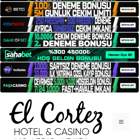
İçeriğe
atla
Menü