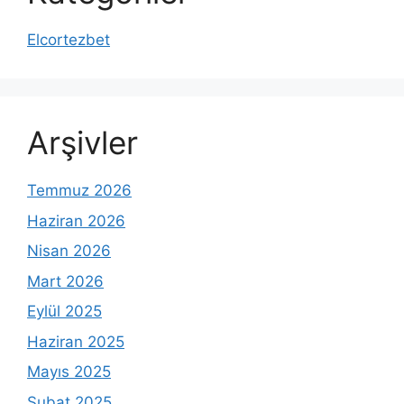
Elcortezbet
Arşivler
Temmuz 2026
Haziran 2026
Nisan 2026
Mart 2026
Eylül 2025
Haziran 2025
Mayıs 2025
Şubat 2025