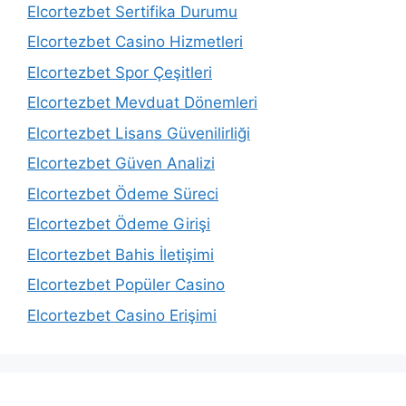
Elcortezbet Sertifika Durumu
Elcortezbet Casino Hizmetleri
Elcortezbet Spor Çeşitleri
Elcortezbet Mevduat Dönemleri
Elcortezbet Lisans Güvenilirliği
Elcortezbet Güven Analizi
Elcortezbet Ödeme Süreci
Elcortezbet Ödeme Girişi
Elcortezbet Bahis İletişimi
Elcortezbet Popüler Casino
Elcortezbet Casino Erişimi