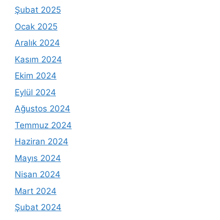
Şubat 2025
Ocak 2025
Aralık 2024
Kasım 2024
Ekim 2024
Eylül 2024
Ağustos 2024
Temmuz 2024
Haziran 2024
Mayıs 2024
Nisan 2024
Mart 2024
Şubat 2024