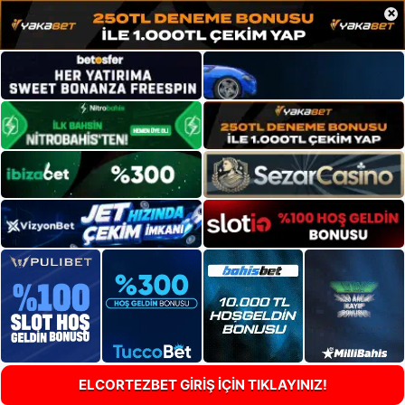
×
ELCORTEZBET GİRİŞ İÇİN TIKLAYINIZ!