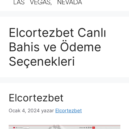
Elcortezbet Canlı
Bahis ve Ödeme
Seçenekleri
Elcortezbet
Ocak 4, 2024
yazar
Elcortezbet