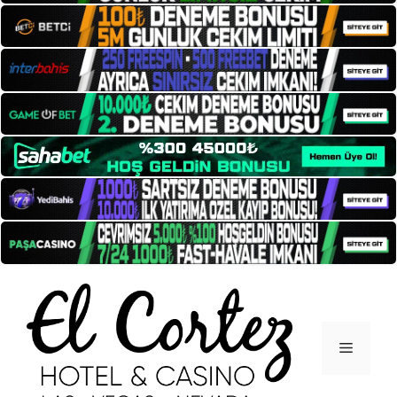
İçeriğe
atla
Menü