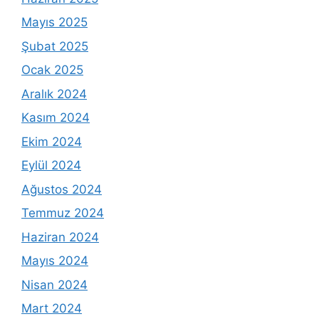
Mayıs 2025
Şubat 2025
Ocak 2025
Aralık 2024
Kasım 2024
Ekim 2024
Eylül 2024
Ağustos 2024
Temmuz 2024
Haziran 2024
Mayıs 2024
Nisan 2024
Mart 2024