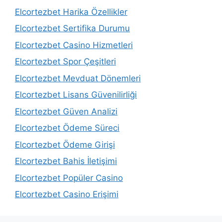
Elcortezbet Harika Özellikler
Elcortezbet Sertifika Durumu
Elcortezbet Casino Hizmetleri
Elcortezbet Spor Çeşitleri
Elcortezbet Mevduat Dönemleri
Elcortezbet Lisans Güvenilirliği
Elcortezbet Güven Analizi
Elcortezbet Ödeme Süreci
Elcortezbet Ödeme Girişi
Elcortezbet Bahis İletişimi
Elcortezbet Popüler Casino
Elcortezbet Casino Erişimi