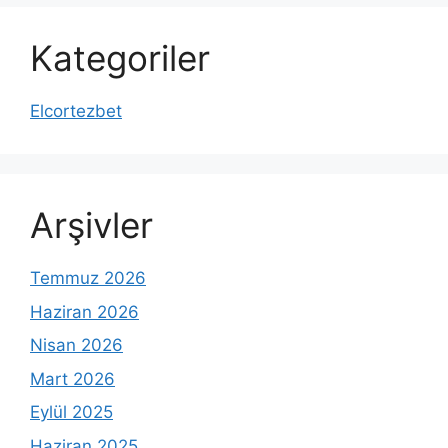
Kategoriler
Elcortezbet
Arşivler
Temmuz 2026
Haziran 2026
Nisan 2026
Mart 2026
Eylül 2025
Haziran 2025