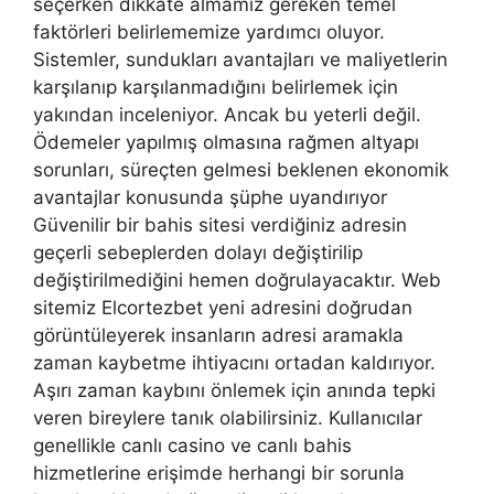
seçerken dikkate almamız gereken temel
faktörleri belirlememize yardımcı oluyor.
Sistemler, sundukları avantajları ve maliyetlerin
karşılanıp karşılanmadığını belirlemek için
yakından inceleniyor. Ancak bu yeterli değil.
Ödemeler yapılmış olmasına rağmen altyapı
sorunları, süreçten gelmesi beklenen ekonomik
avantajlar konusunda şüphe uyandırıyor
Güvenilir bir bahis sitesi verdiğiniz adresin
geçerli sebeplerden dolayı değiştirilip
değiştirilmediğini hemen doğrulayacaktır. Web
sitemiz Elcortezbet yeni adresini doğrudan
görüntüleyerek insanların adresi aramakla
zaman kaybetme ihtiyacını ortadan kaldırıyor.
Aşırı zaman kaybını önlemek için anında tepki
veren bireylere tanık olabilirsiniz. Kullanıcılar
genellikle canlı casino ve canlı bahis
hizmetlerine erişimde herhangi bir sorunla