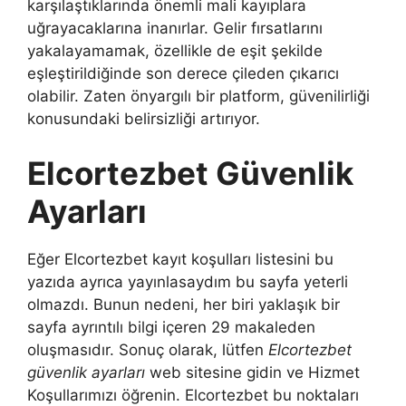
karşılaştıklarında önemli mali kayıplara
uğrayacaklarına inanırlar. Gelir fırsatlarını
yakalayamamak, özellikle de eşit şekilde
eşleştirildiğinde son derece çileden çıkarıcı
olabilir. Zaten önyargılı bir platform, güvenilirliği
konusundaki belirsizliği artırıyor.
Elcortezbet Güvenlik
Ayarları
Eğer Elcortezbet kayıt koşulları listesini bu
yazıda ayrıca yayınlasaydım bu sayfa yeterli
olmazdı. Bunun nedeni, her biri yaklaşık bir
sayfa ayrıntılı bilgi içeren 29 makaleden
oluşmasıdır. Sonuç olarak, lütfen
Elcortezbet
güvenlik ayarları
web sitesine gidin ve Hizmet
Koşullarımızı öğrenin. Elcortezbet bu noktaları