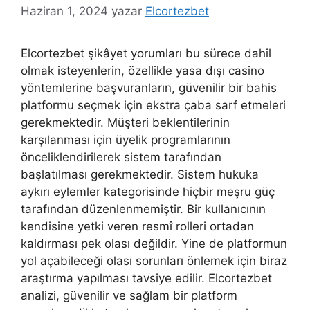
Haziran 1, 2024
yazar
Elcortezbet
Elcortezbet şikâyet yorumları bu sürece dahil
olmak isteyenlerin, özellikle yasa dışı casino
yöntemlerine başvuranların, güvenilir bir bahis
platformu seçmek için ekstra çaba sarf etmeleri
gerekmektedir. Müşteri beklentilerinin
karşılanması için üyelik programlarının
önceliklendirilerek sistem tarafından
başlatılması gerekmektedir. Sistem hukuka
aykırı eylemler kategorisinde hiçbir meşru güç
tarafından düzenlenmemiştir. Bir kullanıcının
kendisine yetki veren resmî rolleri ortadan
kaldırması pek olası değildir. Yine de platformun
yol açabileceği olası sorunları önlemek için biraz
araştırma yapılması tavsiye edilir. Elcortezbet
analizi, güvenilir ve sağlam bir platform