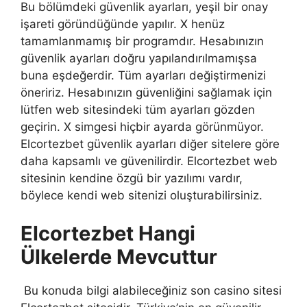
Bu bölümdeki güvenlik ayarları, yeşil bir onay
işareti göründüğünde yapılır. X henüz
tamamlanmamış bir programdır. Hesabınızın
güvenlik ayarları doğru yapılandırılmamışsa
buna eşdeğerdir. Tüm ayarları değiştirmenizi
öneririz. Hesabınızın güvenliğini sağlamak için
lütfen web sitesindeki tüm ayarları gözden
geçirin. X simgesi hiçbir ayarda görünmüyor.
Elcortezbet güvenlik ayarları diğer sitelere göre
daha kapsamlı ve güvenilirdir. Elcortezbet web
sitesinin kendine özgü bir yazılımı vardır,
böylece kendi web sitenizi oluşturabilirsiniz.
Elcortezbet Hangi
Ülkelerde Mevcuttur
Bu konuda bilgi alabileceğiniz son casino sitesi