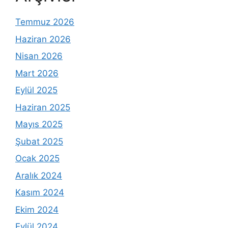
Temmuz 2026
Haziran 2026
Nisan 2026
Mart 2026
Eylül 2025
Haziran 2025
Mayıs 2025
Şubat 2025
Ocak 2025
Aralık 2024
Kasım 2024
Ekim 2024
Eylül 2024