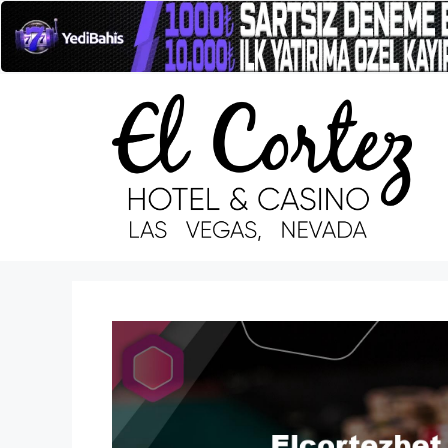
İçeriğe
atla