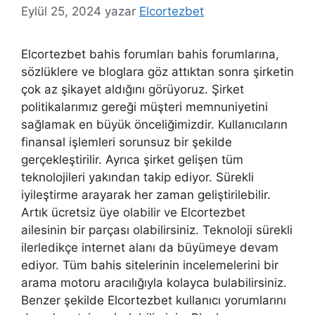
Eylül 25, 2024
yazar
Elcortezbet
Elcortezbet bahis forumları bahis forumlarına,
sözlüklere ve bloglara göz attıktan sonra şirketin
çok az şikayet aldığını görüyoruz. Şirket
politikalarımız gereği müşteri memnuniyetini
sağlamak en büyük önceliğimizdir. Kullanıcıların
finansal işlemleri sorunsuz bir şekilde
gerçekleştirilir. Ayrıca şirket gelişen tüm
teknolojileri yakından takip ediyor. Sürekli
iyileştirme arayarak her zaman geliştirilebilir.
Artık ücretsiz üye olabilir ve Elcortezbet
ailesinin bir parçası olabilirsiniz. Teknoloji sürekli
ilerledikçe internet alanı da büyümeye devam
ediyor. Tüm bahis sitelerinin incelemelerini bir
arama motoru aracılığıyla kolayca bulabilirsiniz.
Benzer şekilde Elcortezbet kullanıcı yorumlarını