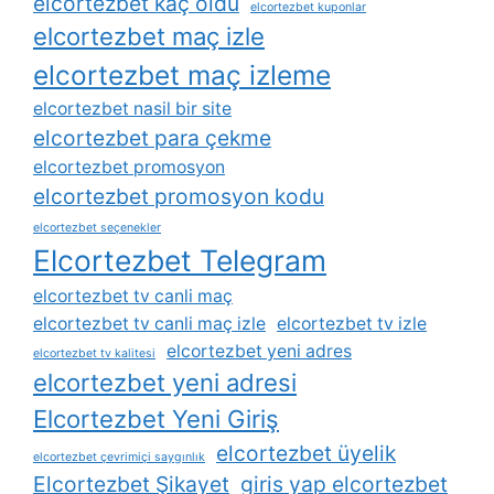
elcortezbet kaç oldu
elcortezbet kuponlar
elcortezbet maç izle
elcortezbet maç izleme
elcortezbet nasil bir site
elcortezbet para çekme
elcortezbet promosyon
elcortezbet promosyon kodu
elcortezbet seçenekler
Elcortezbet Telegram
elcortezbet tv canli maç
elcortezbet tv canli maç izle
elcortezbet tv izle
elcortezbet yeni adres
elcortezbet tv kalitesi
elcortezbet yeni adresi
Elcortezbet Yeni Giriş
elcortezbet üyelik
elcortezbet çevrimiçi saygınlık
Elcortezbet Şikayet
giris yap elcortezbet