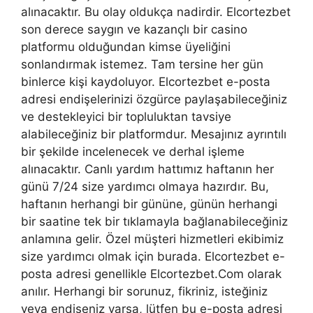
alınacaktır. Bu olay oldukça nadirdir. Elcortezbet
son derece saygın ve kazançlı bir casino
platformu olduğundan kimse üyeliğini
sonlandırmak istemez. Tam tersine her gün
binlerce kişi kaydoluyor. Elcortezbet e-posta
adresi endişelerinizi özgürce paylaşabileceğiniz
ve destekleyici bir topluluktan tavsiye
alabileceğiniz bir platformdur. Mesajınız ayrıntılı
bir şekilde incelenecek ve derhal işleme
alınacaktır. Canlı yardım hattımız haftanın her
günü 7/24 size yardımcı olmaya hazırdır. Bu,
haftanın herhangi bir gününe, günün herhangi
bir saatine tek bir tıklamayla bağlanabileceğiniz
anlamına gelir. Özel müşteri hizmetleri ekibimiz
size yardımcı olmak için burada. Elcortezbet e-
posta adresi genellikle Elcortezbet.Com olarak
anılır. Herhangi bir sorunuz, fikriniz, isteğiniz
veya endişeniz varsa, lütfen bu e-posta adresi