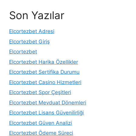
Son Yazılar
Elcortezbet Adresi
Elcortezbet Giriş
Elcortezbet
Elcortezbet Harika Özellikler
Elcortezbet Sertifika Durumu
Elcortezbet Casino Hizmetleri
Elcortezbet Spor Çeşitleri
Elcortezbet Mevduat Dönemleri
Elcortezbet Lisans Güvenilirliği
Elcortezbet Güven Analizi
Elcortezbet Ödeme Süreci