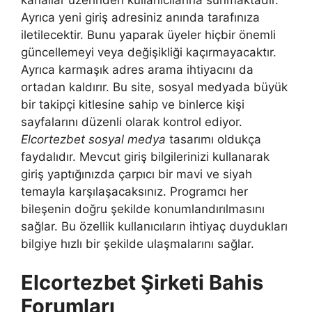
kanallar üzerinden kullanıcılarına sunmaktadır.
Ayrıca yeni giriş adresiniz anında tarafınıza
iletilecektir. Bunu yaparak üyeler hiçbir önemli
güncellemeyi veya değişikliği kaçırmayacaktır.
Ayrıca karmaşık adres arama ihtiyacını da
ortadan kaldırır. Bu site, sosyal medyada büyük
bir takipçi kitlesine sahip ve binlerce kişi
sayfalarını düzenli olarak kontrol ediyor.
Elcortezbet sosyal medya
tasarımı oldukça
faydalıdır. Mevcut giriş bilgilerinizi kullanarak
giriş yaptığınızda çarpıcı bir mavi ve siyah
temayla karşılaşacaksınız. Programcı her
bileşenin doğru şekilde konumlandırılmasını
sağlar. Bu özellik kullanıcıların ihtiyaç duydukları
bilgiye hızlı bir şekilde ulaşmalarını sağlar.
Elcortezbet Şirketi Bahis
Forumları