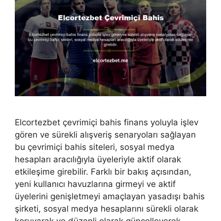
Elcortezbet çevrimiçi bahis finans yoluyla işlev
gören ve sürekli alışveriş senaryoları sağlayan
bu çevrimiçi bahis siteleri, sosyal medya
hesapları aracılığıyla üyeleriyle aktif olarak
etkileşime girebilir. Farklı bir bakış açısından,
yeni kullanıcı havuzlarına girmeyi ve aktif
üyelerini genişletmeyi amaçlayan yasadışı bahis
şirketi, sosyal medya hesaplarını sürekli olarak