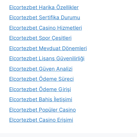
Elcortezbet Harika Özellikler
Elcortezbet Sertifika Durumu
Elcortezbet Casino Hizmetleri
Elcortezbet Spor Çeşitleri
Elcortezbet Mevduat Dönemleri
Elcortezbet Lisans Güvenilirliği
Elcortezbet Güven Analizi
Elcortezbet Ödeme Süreci
Elcortezbet Ödeme Girişi
Elcortezbet Bahis İletişimi
Elcortezbet Popüler Casino
Elcortezbet Casino Erişimi