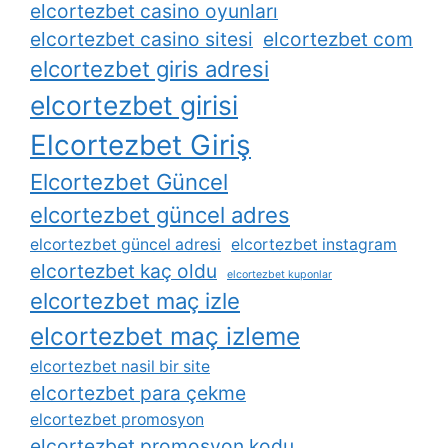
elcortezbet casino oyunları
elcortezbet casino sitesi
elcortezbet com
elcortezbet giris adresi
elcortezbet girisi
Elcortezbet Giriş
Elcortezbet Güncel
elcortezbet güncel adres
elcortezbet güncel adresi
elcortezbet instagram
elcortezbet kaç oldu
elcortezbet kuponlar
elcortezbet maç izle
elcortezbet maç izleme
elcortezbet nasil bir site
elcortezbet para çekme
elcortezbet promosyon
elcortezbet promosyon kodu