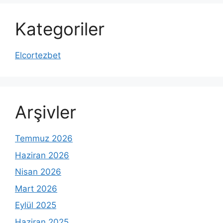
Kategoriler
Elcortezbet
Arşivler
Temmuz 2026
Haziran 2026
Nisan 2026
Mart 2026
Eylül 2025
Haziran 2025