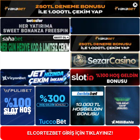
×
ELCORTEZBET GİRİŞ İÇİN TIKLAYINIZ!